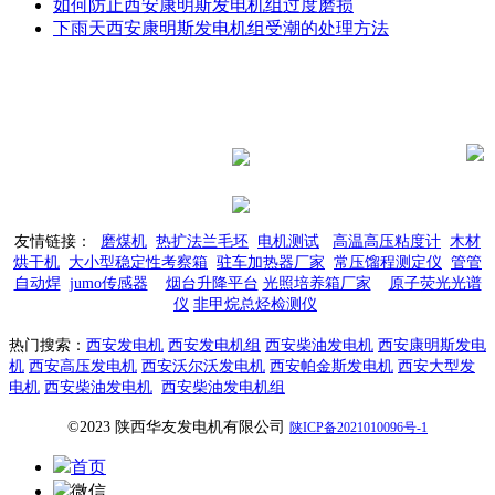
如何防止西安康明斯发电机组过度磨损
下雨天西安康明斯发电机组受潮的处理方法
电话：
187-1070-0912
您身边的发电方案
手机：
解决助手
187-1070-0912
微信：
187-1070-0912
友情链接：
磨煤机
热扩法兰毛坯
电机测试
高温高压粘度计
木材
烘干机
大小型稳定性考察箱
驻车加热器厂家
常压馏程测定仪
管管
自动焊
jumo传感器
烟台升降平台
光照培养箱厂家
原子荧光光谱
仪
非甲烷总烃检测仪
热门搜索：
西安发电机
西安发电机组
西安柴油发电机
西安康明斯发电
机
西安高压发电机
西安沃尔沃发电机
西安帕金斯发电机
西安大型发
电机
西安柴油发电机
西安柴油发电机组
©2023 陕西华友发电机有限公司
陕ICP备2021010096号-1
首页
微信