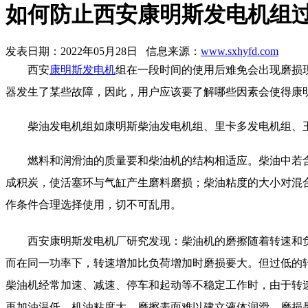
如何防止西安康明斯发电机组
发表日期：2022年05月28日 信息来源：
www.sxhyfd.com
西安
康明斯发电机
组在一段时间的使用后难免会出现磨损
器发生了某些故障，因此，用户应该要了解哪些因素会使得康
柴油发电机组如康明斯柴油发电机组、里卡多发电机组、玉
燃料和润滑油的质量要和柴油机的结构相适应。柴油中若含
成积炭，使活塞环与气缸产生磨料磨损；柴油粘度的大小对混
作条件合理选择使用，切不可乱用。
西安康明斯发电机厂研究发现：柴油机的磨擦随着转速和负
而在同一功率下，转速增加比负荷增加时磨损要大。但过低的
柴油机经常加速、减速、停车和起动等不稳定工作时，由于转
再加油温低，机油粘度大，磨擦表面难以建立液体润滑，磨损